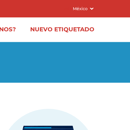
Elige
México
región
NOS?
NUEVO ETIQUETADO